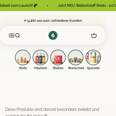
Zum Inhalt springen
Rabatt
zum Launch! 🌾
Jetzt NEU:
Ballaststoff Shots -
20%
⭐ (4.86) 100.000+ zufriedene Kunden
Hansegrün
Navigationsmenü öffnen
Warenkorb öf
Superfoodpulver im Shotformat - Bekannt aus
Suche öffnen
dem TV
Deutschlands meistverkauftes Bio Shotpulver
Shots
Vitamine
Shakes
Wunschset
Sparsets
Zu den Bio-Shots
Diese Produkte sind derzeit besonders beliebt und
werden häufig gekauft.