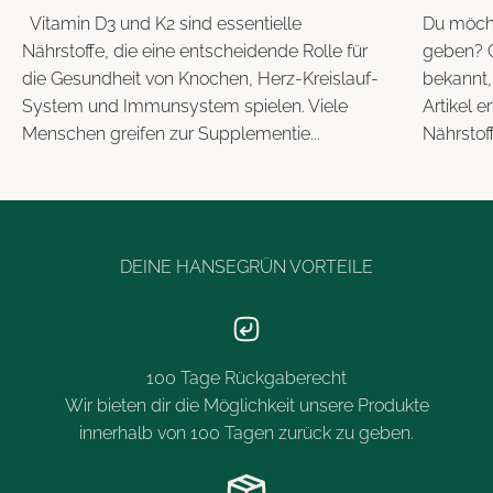
Vitamin D3 und K2 sind essentielle
Du möcht
Nährstoffe, die eine entscheidende Rolle für
geben? G
die Gesundheit von Knochen, Herz-Kreislauf-
bekannt,
System und Immunsystem spielen. Viele
Artikel e
Menschen greifen zur Supplementie...
Nährstof
DEINE HANSEGRÜN VORTEILE
100 Tage Rückgaberecht
Wir bieten dir die Möglichkeit unsere Produkte
innerhalb von 100 Tagen zurück zu geben.