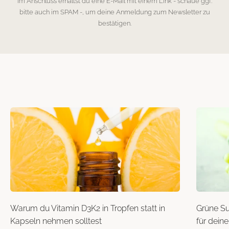
Im Anschluss erhältst du eine E-Mail mit einem Link - schaue ggf.
bitte auch im SPAM -, um deine Anmeldung zum Newsletter zu
bestätigen.
Warum du Vitamin D3K2 in Tropfen statt in
Grüne Su
Kapseln nehmen solltest
für dein